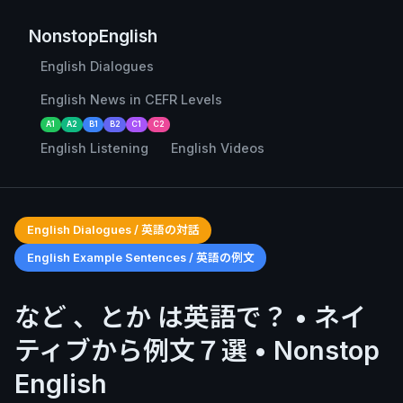
NonstopEnglish
English Dialogues
English News in CEFR Levels
A1
A2
B1
B2
C1
C2
English Listening
English Videos
English Dialogues / 英語の対話
English Example Sentences / 英語の例文
など 、とか は英語で？ • ネイ
ティブから例文７選 • Nonstop
English