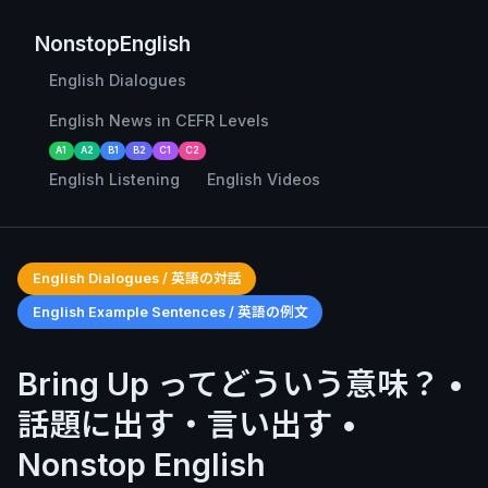
NonstopEnglish
English Dialogues
English News in CEFR Levels
A1
A2
B1
B2
C1
C2
English Listening
English Videos
English Dialogues / 英語の対話
English Example Sentences / 英語の例文
Bring Up ってどういう意味？ •
話題に出す・言い出す •
Nonstop English