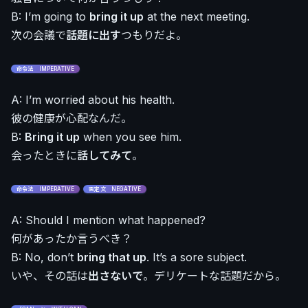
B: I’m going to
bring it up
at the next meeting.
次の会議で
話題に出す
つもりだよ。
命令法 IMPERATIVE
A: I’m worried about his health.
彼の健康が心配なんだ。
B:
Bring it up
when you see him.
会ったときに
話してみて
。
命令法 IMPERATIVE
否定文 NEGATIVE
A: Should I mention what happened?
何があったか言うべき？
B: No, don’t
bring that up
. It’s a sore subject.
いや、その話は
出さないで
。デリケートな話題だから。