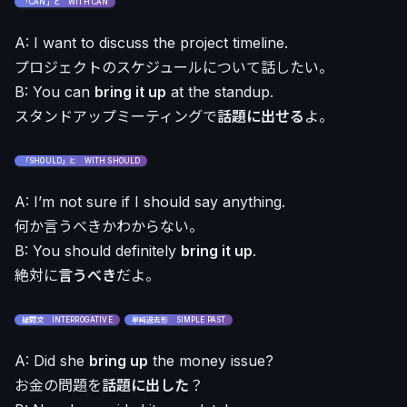
「CAN」と WITH CAN
A: I want to discuss the project timeline.
プロジェクトのスケジュールについて話したい。
B: You can
bring it up
at the standup.
スタンドアップミーティングで
話題に出せる
よ。
「SHOULD」と WITH SHOULD
A: I’m not sure if I should say anything.
何か言うべきかわからない。
B: You should definitely
bring it up
.
絶対に
言うべき
だよ。
疑問文 INTERROGATIVE
単純過去形 SIMPLE PAST
A: Did she
bring up
the money issue?
お金の問題を
話題に出した
？