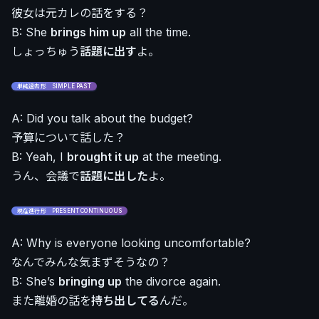
彼女は元カレの話をする？
B: She
brings him up
all the time.
しょっちゅう
話題に出す
よ。
単純過去形 SIMPLE PAST
A: Did you talk about the budget?
予算について話した？
B: Yeah, I
brought it up
at the meeting.
うん、会議で
話題に出した
よ。
現在進行形 PRESENT CONTINUOUS
A: Why is everyone looking uncomfortable?
なんでみんな気まずそうなの？
B: She’s
bringing up
the divorce again.
また離婚の話を
持ち出してる
んだ。