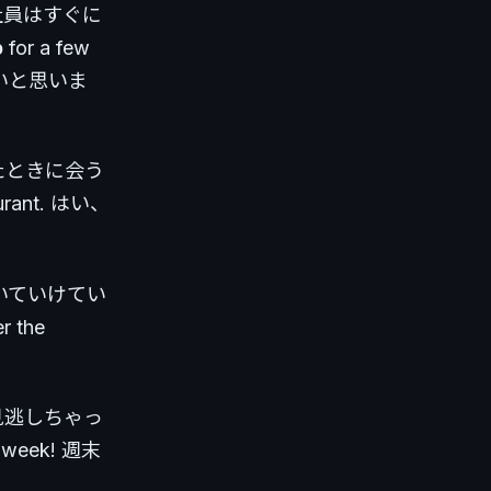
い社員はすぐに
p
for a few
けないと思いま
ムが来たときに会う
taurant. はい、
授業についていけてい
r the
何話も見逃しちゃっ
xt week! 週末