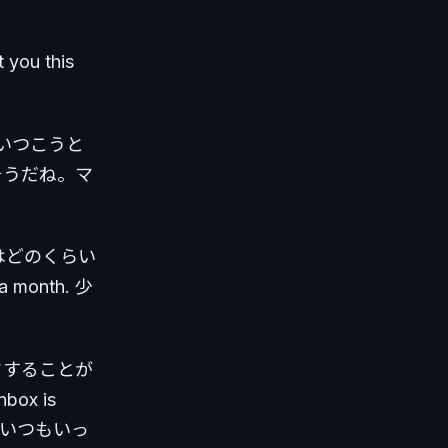
you this
全部追いつこうと
f. そうだね。マ
友達とはどのくらい
 a month. 少
ックすることが
nbox is
箱はいつもいっ