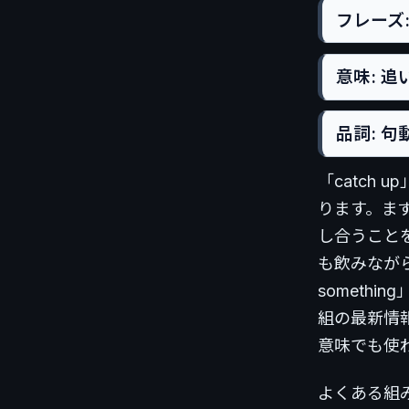
フレーズ: 
意味: 
品詞: 句動
「catch
ります。まず、
し合うことを意
も飲みながら
someth
組の最新情
意味でも使
よくある組み合わ