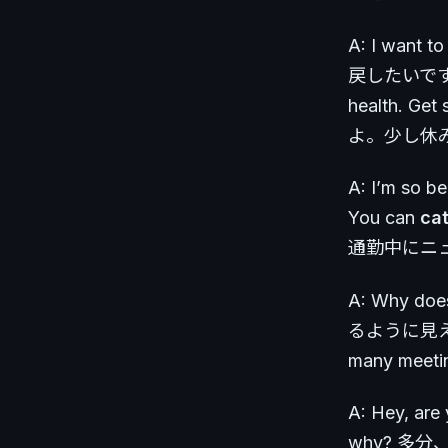
A: I want to
戻したいです。 
health.
よ。少し休
A: I’m so
You can
ca
通勤中にニ
A: Why d
るように見えるの
many m
A: Hey, a
why? 多分、