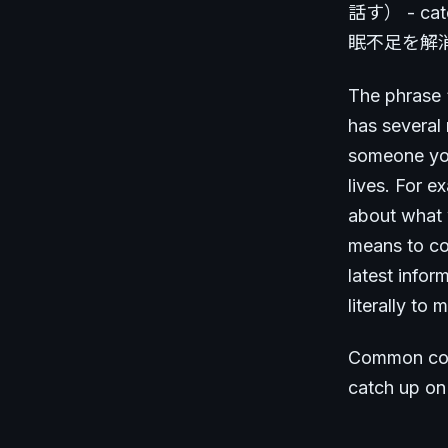
話す） - ca
眠不足を解消す
The phrase 
has several
someone you
lives. For e
about what 
means to com
latest info
literally t
Common coll
catch up on