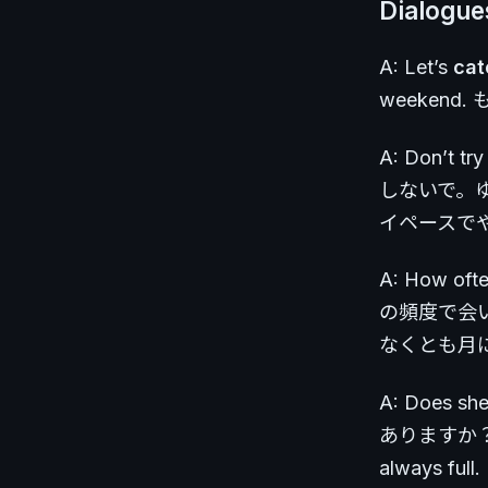
Dialogu
A: Let’s
cat
weeken
A: Don’t try
しないで。ゆっく
イペースで
A: How oft
の頻度で会います
なくとも月
A: Does sh
ありますか？ B:
always