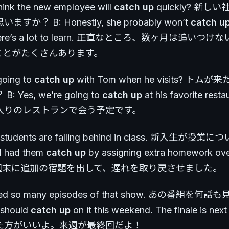
hink the new employee will
catch up
quickly? 新し
か？ B: Honestly, she probably won’t
catch u
There’s a lot to learn. 正直なところ、数ヶ月は追いつ
ことがたくさんあります。
going to
catch up
with Tom when he visits? ト
 Yes, we’re going to
catch up
at his favorite res
入りのレストランで会う予定です。
w students are falling behind in class. 新入生が
 had them
catch up
by assigning extra homework ove
d. 週末に追加の宿題を出して、遅れを取り戻させました。
issed so many episodes of that show. あの番組を
should
catch up
on it this weekend. The finale is ne
た方がいいよ。来週が最終回だよ！