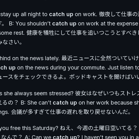
 stay up all night to
catch up
on work. 徹夜して仕
B: You shouldn’t
catch up
on work at the expense
 Get some rest. 健康を犠牲にして仕事を追いつこうとす
みなさい。
 behind on the news lately. 最近ニュースに全然ついて
tch up
on the news during your commute. Just listen t
ュースをチェックできるよ。ポッドキャストを聞けばい
oes she always seem stressed? 彼女はなぜいつも
？ B: She can’t
catch up
on her work because sh
eetings. 会議が多すぎて仕事の遅れを取り戻せないんだ。
re you free this Saturday? ねえ、今週の土曜日空いてる？ 
なんで？ A: Can we
catch up
? I haven’t seen you i