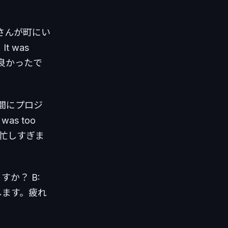
? お姉さんが町にい
. It was
も良かったで
いない間にプロジ
I was too
事で忙しすぎま
ますか？ B:
寝だめします。疲れ