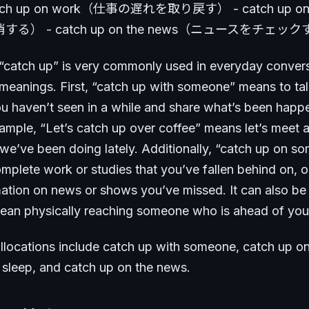
tch up on work（仕事の遅れを取り戻す） - catch up on
る） - catch up on the news（ニュースをチェッ
“catch up” is very commonly used in everyday conver
 meanings. First, “catch up with someone” means to tal
 haven’t seen in a while and share what’s been happe
xample, “Let’s catch up over coffee” means let’s meet a
we’ve been doing lately. Additionally, “catch up on s
plete work or studies that you’ve fallen behind on, or
rmation on news or shows you’ve missed. It can also be
o mean physically reaching someone who is ahead of you
ocations include catch up with someone, catch up o
 sleep, and catch up on the news.