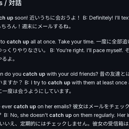
es / 対話
ch up
soon! 近いうちに会おうよ！ B: Definitely! I’ll text 
d. もちろん！週末にメールするね。
 to
catch up
all at once. Take your time. 一度に
りやりなさい。 B: You’re right. I’ll pace mysel
やるよ。
en do you
catch up
with your old friends? 昔の
か？ B: I try to
catch up
with them at least once
に一度は会うようにしています。
e ever
catch up
on her emails? 彼女はメールをチェ
 No, she doesn’t
catch up
on them regularly. Her i
 full. いいえ、定期的にはチェックしません。彼女の受信