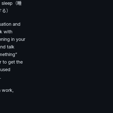
 sleep（睡
クする）
sation and
k with
ning in your
nd talk
omething”
 to get the
 used
.
n work,