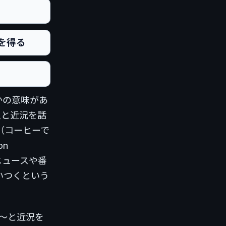
を得る
かの意味があ
た人と近況を話
e」（コーヒーで
on
ニュースや番
いつくという
ne（〜と近況を