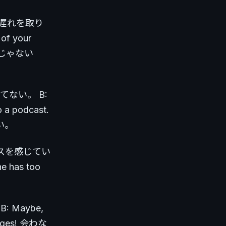
事の遅れを取り
 of your
べきじゃない
いけてない。 B:
o a podcast.
い。
ストレスを感じてい
e has too
B: Maybe,
n ages! 会わな