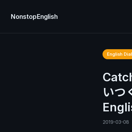
NonstopEnglish
English D
Cat
いつく
Engl
2019-03-08