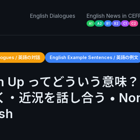
English Dialogues
English News in CEF
A1
A2
B1
B2
C1
C2
ialogues / 英語の対話
English Example Sentences / 英語の例文
ch Up ってどういう意味？ 
・近況を話し合う • Non
ish