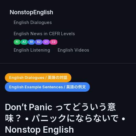
NonstopEnglish
English Dialogues
English News in CEFR Levels
A1
A2
B1
B2
C1
C2
English Listening
English Videos
English Dialogues / 英語の対話
English Example Sentences / 英語の例文
Don’t Panic ってどういう意
味？ • パニックにならないで •
Nonstop English