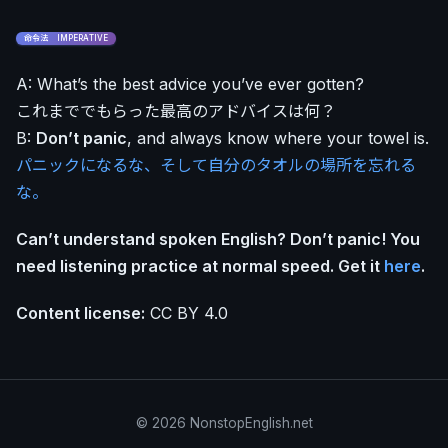
命令法 IMPERATIVE
A: What’s the best advice you’ve ever gotten?
これまででもらった最高のアドバイスは何？
B:
Don’t panic
, and always know where your towel is.
パニックになるな、そして自分のタオルの場所を忘れる
な。
Can’t understand spoken English? Don’t panic! You
need listening practice at normal speed. Get it
here
.
Content license:
CC BY 4.0
© 2026 NonstopEnglish.net