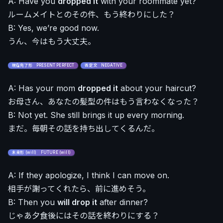
A: Have you
dropped it
with your roommate yet?
ルームメイトとのその件、もう終わりにした？
B: Yes, we’re good now.
うん、今はもう大丈夫。
現在完了形 PRESENT PERFECT
否定文 NEGATIVE
A: Has your mom
dropped it
about your haircut?
お母さん、あなたの髪型の件はもう言わなくなった？
B: Not yet. She still brings it up every morning.
まだ。毎朝その話を持ち出してくるんだ。
未来形 (will) FUTURE (will)
A: If they apologize, I think I can move on.
相手が謝ってくれたら、前に進めそう。
B: Then you
will drop it
after dinner?
じゃあ夕食後にはその話を終わりにする？