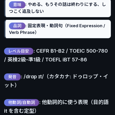
: やめる、もうその話は終わりにする、し
意味
つこく追及しない
: 固定表現・動詞句（Fixed Expression /
品詞
Verb Phrase）
: CEFR B1-B2 / TOEIC 500-780
レベル目安
/ 英検2級-準1級 / TOEFL iBT 57-86
: /drɑp ɪt/（カタカナ: ドゥロップ・イ
発音
ット）
: 他動詞的に使う表現（目的語
他動詞/自動詞
it を含む定型）