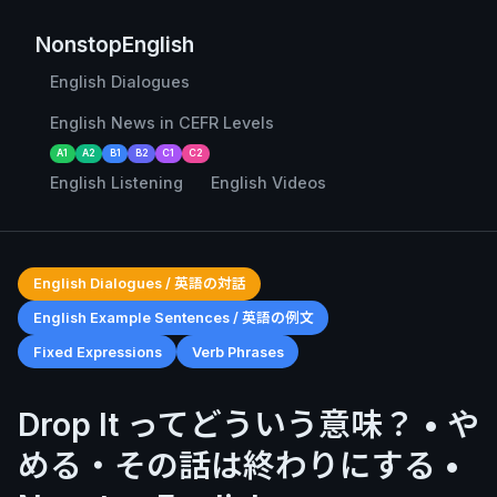
NonstopEnglish
English Dialogues
English News in CEFR Levels
A1
A2
B1
B2
C1
C2
English Listening
English Videos
English Dialogues / 英語の対話
English Example Sentences / 英語の例文
Fixed Expressions
Verb Phrases
Drop It ってどういう意味？ • や
める・その話は終わりにする •