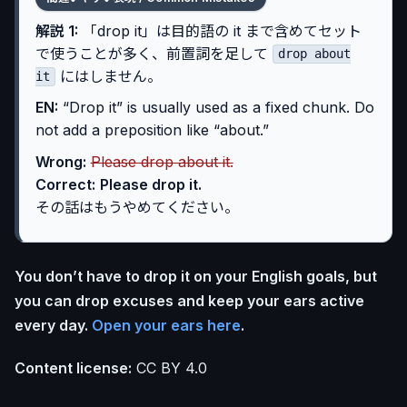
解説 1:
「drop it」は目的語の it まで含めてセット
で使うことが多く、前置詞を足して
drop about
にはしません。
it
EN:
“Drop it” is usually used as a fixed chunk. Do
not add a preposition like “about.”
Wrong:
Please drop about it.
Correct:
Please drop it.
その話はもうやめてください。
You don’t have to drop it on your English goals, but
you can drop excuses and keep your ears active
every day.
Open your ears here
.
Content license:
CC BY 4.0