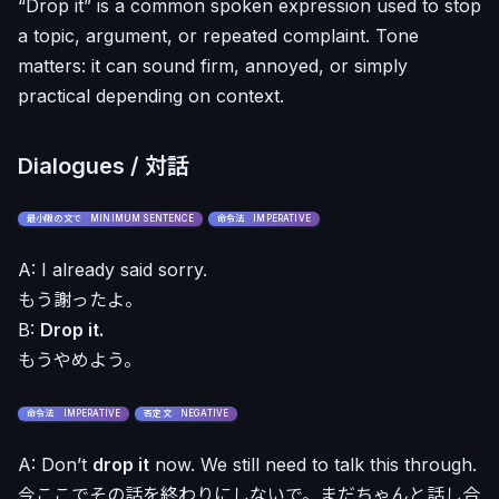
“Drop it” is a common spoken expression used to stop
a topic, argument, or repeated complaint. Tone
matters: it can sound firm, annoyed, or simply
practical depending on context.
Dialogues / 対話
最小限の文で MINIMUM SENTENCE
命令法 IMPERATIVE
A: I already said sorry.
もう謝ったよ。
B:
Drop it.
もうやめよう。
命令法 IMPERATIVE
否定文 NEGATIVE
A: Don’t
drop it
now. We still need to talk this through.
今ここでその話を終わりにしないで。まだちゃんと話し合