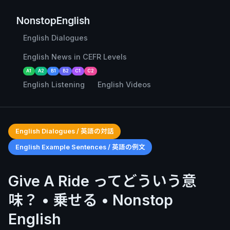
NonstopEnglish
English Dialogues
English News in CEFR Levels
A1
A2
B1
B2
C1
C2
English Listening
English Videos
English Dialogues / 英語の対話
English Example Sentences / 英語の例文
Give A Ride ってどういう意
味？ • 乗せる • Nonstop
English