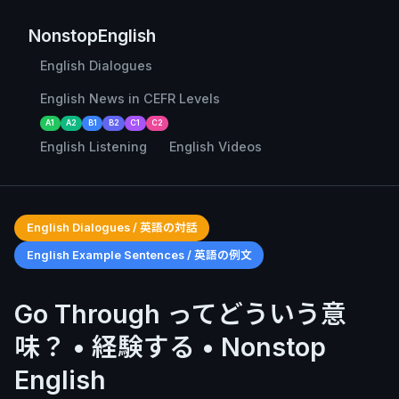
NonstopEnglish
English Dialogues
English News in CEFR Levels
A1
A2
B1
B2
C1
C2
English Listening
English Videos
English Dialogues / 英語の対話
English Example Sentences / 英語の例文
Go Through ってどういう意
味？ • 経験する • Nonstop
English