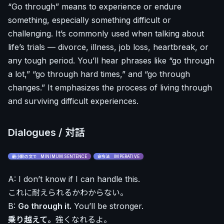
“Go through” means to experience or endure
something, especially something difficult or
challenging. It’s commonly used when talking about
life’s trials — divorce, illness, job loss, heartbreak, or
any tough period. You’ll hear phrases like “go through
a lot,” “go through hard times,” and “go through
changes.” It emphasizes the process of living through
and surviving difficult experiences.
Dialogues / 対話
最小限の文で MINIMUM SENTENCE
命令法 IMPERATIVE
A: I don’t know if I can handle this.
これに耐えられるかわからない。
B:
Go through it.
You’ll be stronger.
乗り越えて。
強くなれるよ。