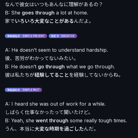
なんで彼女はいつもあんなに理解があるの？
B: She
goes through
a lot at home.
家で
いろいろ大変なことがある
んだよ。
単純現在形 SIMPLE PRESENT
否定文 NEGATIVE
A: He doesn’t seem to understand hardship.
彼、苦労がわかってないみたい。
B: He doesn’t
go through
what we go through.
彼は私たちが
経験してること
を経験してないからね。
単純過去形 SIMPLE PAST
A: I heard she was out of work for a while.
しばらく仕事なかったって聞いたけど。
B: Yeah, she
went through
some really tough times.
うん、本当に
大変な時期を過ごした
んだ。