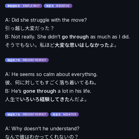
単純過去形 SIMPLE PAST
否定文 NEGATIVE
A: Did she struggle with the move?
引っ越し大変だった？
B: Not really. She didn’t
go through
as much as I did.
そうでもない。私ほど
大変な思いはしなかった
よ。
現在完了形 PRESENT PERFECT
A: He seems so calm about everything.
彼、何に対してもすごく落ち着いてるね。
B: He’s
gone through
a lot in his life.
人生で
いろいろ経験してきた
んだよ。
現在完了形 PRESENT PERFECT
否定文 NEGATIVE
A: Why doesn’t he understand?
なんで彼はわかってくれないの？