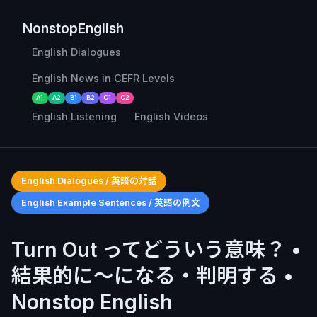
NonstopEnglish
English Dialogues
English News in CEFR Levels
A1
A2
B1
B2
C1
C2
English Listening
English Videos
English Dialogues / 英語の対話
English Example Sentences / 英語の例文
Turn Out ってどういう意味？ •
結果的に〜になる・判明する •
Nonstop English