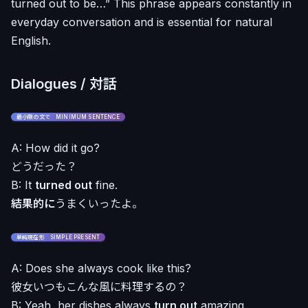
turned out to be…” This phrase appears constantly in
everyday conversation and is essential for natural
English.
Dialogues / 対話
最小限の文で MINIMUM SENTENCE
A: How did it go?
どうだった？
B: It
turned out
fine.
結果的に
うまくいったよ。
単純現在形 SIMPLE PRESENT
A: Does she always cook like this?
彼女いつもこんな風に料理するの？
B: Yeah, her dishes always
turn out
amazing.