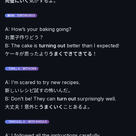
完璧にいく
気がするよ。
進行形 CONTINUOUS
A: How’s your baking going?
お菓子作りどう？
B: The cake is
turning out
better than I expected!
ケーキが思ったより
うまくできてきてる
！
「CAN」と WITH CAN
A: I’m scared to try new recipes.
新しいレシピ試すの怖いんだ。
B: Don’t be! They can
turn out
surprisingly well.
大丈夫！意外と
うまくいく
ことあるよ。
「SHOULD」と WITH SHOULD
A: I followed all the instructions carefully.