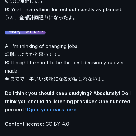
結果に満足した？
B: Yeah, everything
turned out
exactly as planned.
うん、全部計画通りに
なった
よ。
「MIGHT」と WITH MIGHT
A: I’m thinking of changing jobs.
転職しようかと思ってて。
B: It might
turn out
to be the best decision you ever
made.
今までで一番いい決断に
なるかも
しれないよ。
Do I think you should keep studying? Absolutely! Do I
think you should do listening practice? One hundred
percent!
Open your ears here
.
Content license:
CC BY 4.0