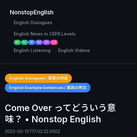
NonstopEnglish
English Dialogues
English News in CEFR Levels
A1
A2
B1
B2
C1
C2
English Listening
English Videos
English Dialogues / 英語の対話
English Example Sentences / 英語の例文
Come Over ってどういう意
味？ • Nonstop English
2023-05-15T17:02:32.000Z