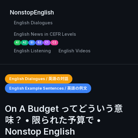
NonstopEnglish
English Dialogues
English News in CEFR Levels
A1
A2
B1
B2
C1
C2
English Listening
English Videos
English Dialogues / 英語の対話
English Example Sentences / 英語の例文
On A Budget ってどういう意
味？ • 限られた予算で •
Nonstop English