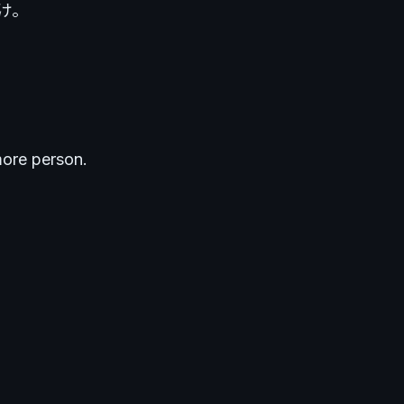
け。
ore person.