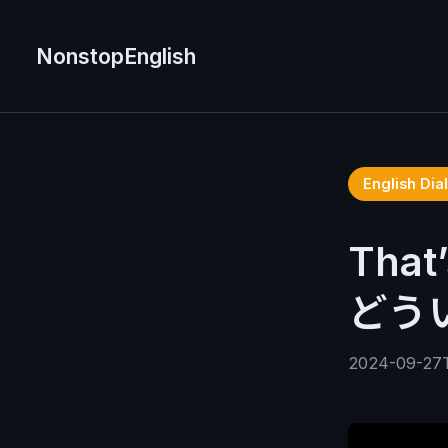
NonstopEnglish
English D
That
どうい
2024-09-27T