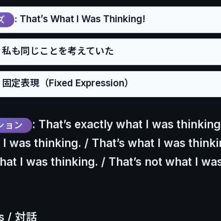
: That’s What I Was Thinking!
ズ
: 私も同じことを考えていた
: 固定表現（Fixed Expression）
: That’s exactly what I was thinking
ション
 I was thinking. / That’s what I was thinki
hat I was thinking. / That’s not what I wa
es / 対話