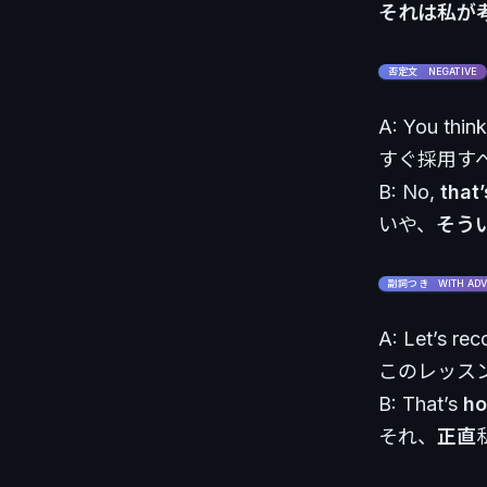
それは私が
否定文 NEGATIVE
A: You thin
すぐ採用す
B: No,
that’
いや、
そう
副詞つき WITH ADV
A: Let’s rec
このレッス
B: That’s
ho
それ、
正直