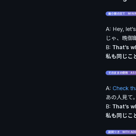
最小限の文で MINIM
A: Hey, let’
じゃ、晩御
B:
That’s w
私も同じこ
そのままの使用 AS I
A:
Check th
あの人見て。
B:
That’s w
私も同じこ
副詞つき WITH ADV