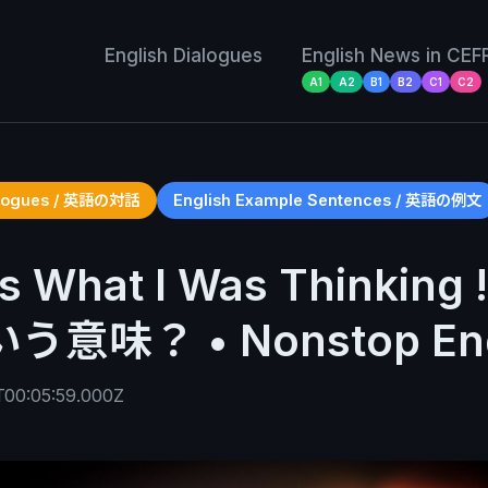
English Dialogues
English News in CEF
A1
A2
B1
B2
C1
C2
ialogues / 英語の対話
English Example Sentences / 英語の例文
’s What I Was Thinking
う意味？ • Nonstop Eng
00:05:59.000Z