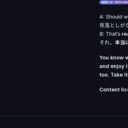
副詞つき WITH ADV
A: Should we
見落としが
B: That’s
re
それ、
本当
You know wh
and enjoy i
too. Take i
Content lic