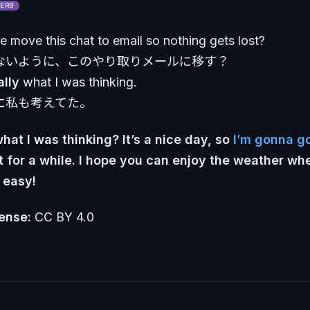
ERB
 move this chat to email so nothing gets lost?
ないように、このやり取りメールに移す？
ally
what I was thinking.
に
私も考えてた。
at I was thinking? It’s a nice day, so
I’m gonna g
t for a while. I hope you can enjoy the weather wh
t easy!
ense:
CC BY 4.0