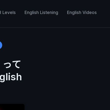
R Levels
English Listening
English Videos
 ! って
lish