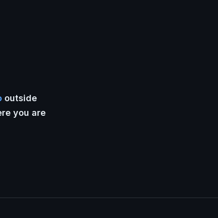
o
outside
ere you are