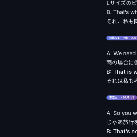
Lサイズの
B: That’s w
それ、私も
短縮なし WITHOUT 
A: We need a
雨の場合に
B:
That is 
それは私も
否定文 NEGATIVE
A: So you wa
じゃあ旅行
B:
That’s n