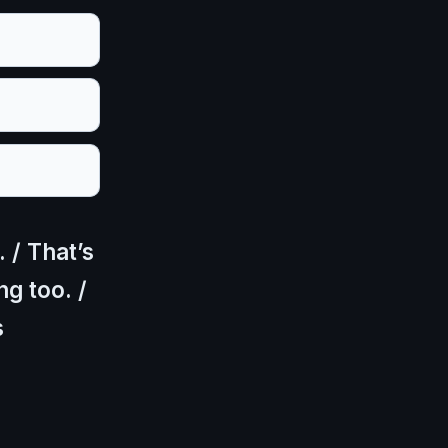
. / That’s
ng too. /
s