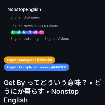
NonstopEnglish
English Dialogues
English News in CEFR Levels
A1
A2
B1
B2
C1
C2
English Listening
English Videos
English Dialogues / 英語の対話
English Example Sentences / 英語の例文
Get By ってどういう意味？ • ど
うにか暮らす • Nonstop
English