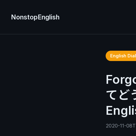
NonstopEnglish
English D
Forg
てどう
Engl
2020-11-08T