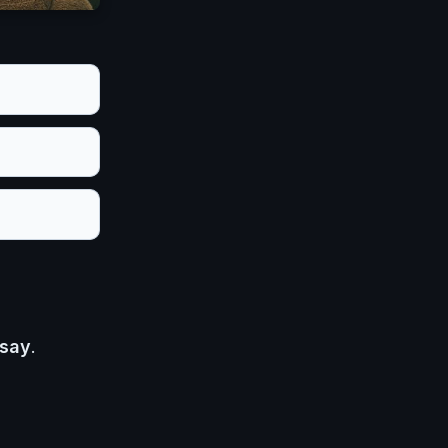
 say
.