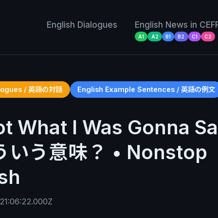
English Dialogues
English News in CEF
A1
A2
B1
B2
C1
C2
ialogues / 英語の対話
English Example Sentences / 英語の例文
ot What I Was Gonna S
いう意味？ • Nonstop
ish
21:06:22.000Z