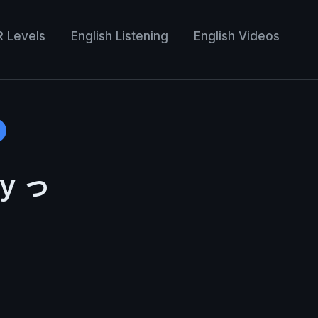
R Levels
English Listening
English Videos
ay っ