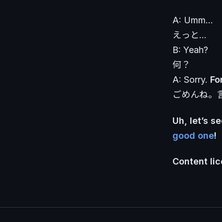
A: Umm…
えっと…
B: Yeah?
何？
A: Sorry.
Fo
ごめんね。
Uh, let’s s
good one
!
Content lic