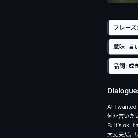
フレーズ: (
意味: 
品詞: 成
Dialogu
A: I wanted 
何か言いた
B: It’s ok. I
大丈夫だ。