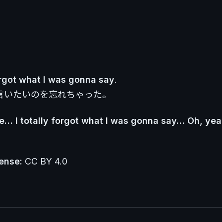
rgot what I was gonna say
.
言いたいのを忘れちゃった。
ee… I totally forgot what I was gonna say… Oh, ye
ense:
CC BY 4.0