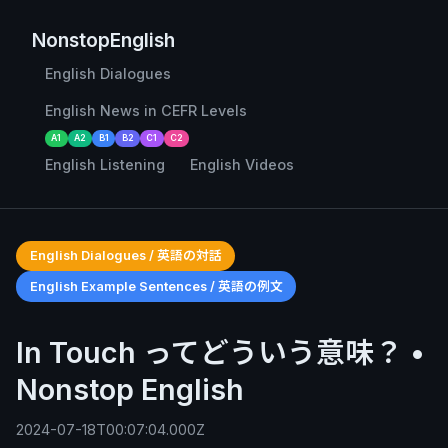
NonstopEnglish
English Dialogues
English News in CEFR Levels
A1
A2
B1
B2
C1
C2
English Listening
English Videos
English Dialogues / 英語の対話
English Example Sentences / 英語の例文
In Touch ってどういう意味？ •
Nonstop English
2024-07-18T00:07:04.000Z